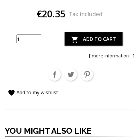
€20.35
Tax included
ADD TO CART

[ more information... ]
favorite
Add to my wishlist
YOU MIGHT ALSO LIKE