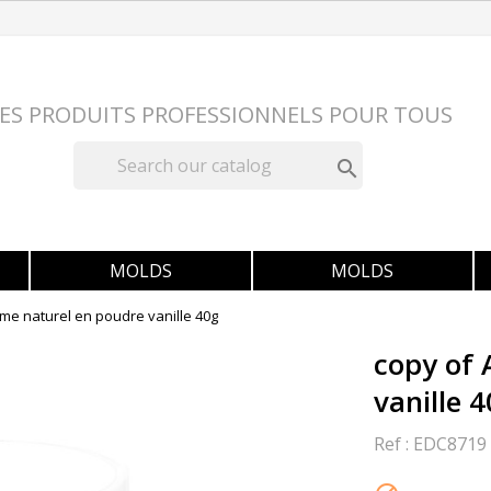
ES PRODUITS PROFESSIONNELS POUR TOUS

MOLDS
MOLDS
me naturel en poudre vanille 40g
copy of 
vanille 
Ref :
EDC8719