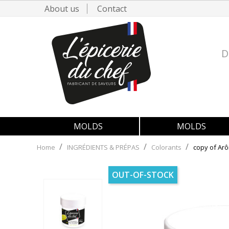
About us
Contact
D
MOLDS
MOLDS
Home
INGRÉDIENTS & PRÉPAS
Colorants
copy of Arô
OUT-OF-STOCK