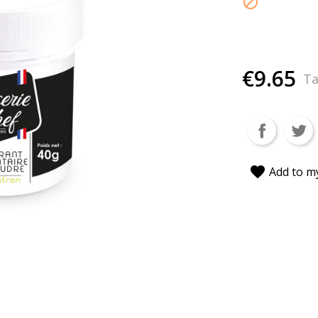

€9.65
Ta
favorite
Add to my