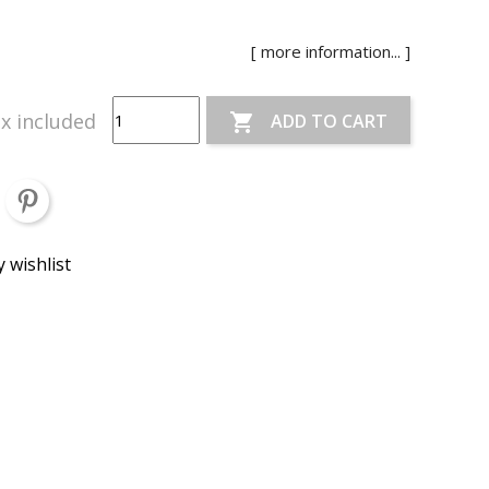
[ more information... ]
x included
ADD TO CART

 wishlist