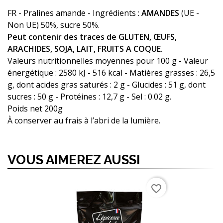
FR - Pralines amande - Ingrédients :
AMANDES
(UE -
Non UE) 50%, sucre 50%.
Peut contenir des traces de GLUTEN, ŒUFS,
ARACHIDES, SOJA, LAIT, FRUITS A COQUE.
Valeurs nutritionnelles moyennes pour 100 g - Valeur
énergétique : 2580 kJ - 516 kcal - Matières grasses : 26,5
g, dont acides gras saturés : 2 g - Glucides : 51 g, dont
sucres : 50 g - Protéines : 12,7 g - Sel : 0.02 g.
Poids net 200g
À conserver au frais à l’abri de la lumière.
VOUS AIMEREZ AUSSI
RUPTURE DE STOCK
favorite_border
favorite_border
favorite_border
favorite_border