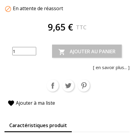
En attente de réassort

9,65 €
TTC
AJOUTER AU PANIER

[ en savoir plus... ]
favorite
Ajouter à ma liste
Caractéristiques produit