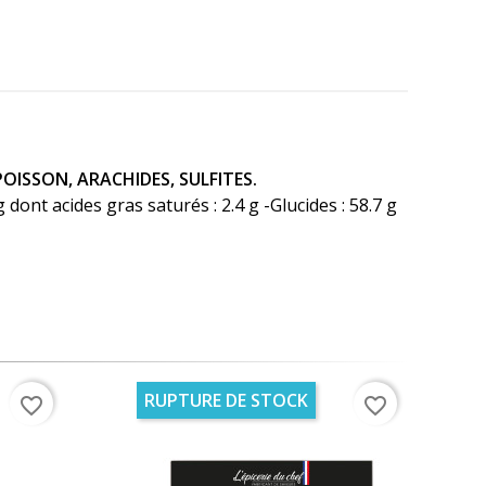
POISSON, ARACHIDES, SULFITES.
dont acides gras saturés : 2.4 g -Glucides : 58.7 g
RUPTURE DE STOCK
favorite_border
favorite_border