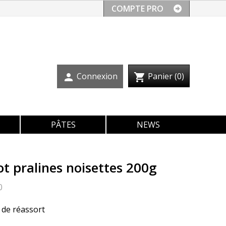
COMPTE PRO
Connexion
Panier
(0)
person
shopping_cart
PÂTES
NEWS
t pralines noisettes 200g
0
 de réassort