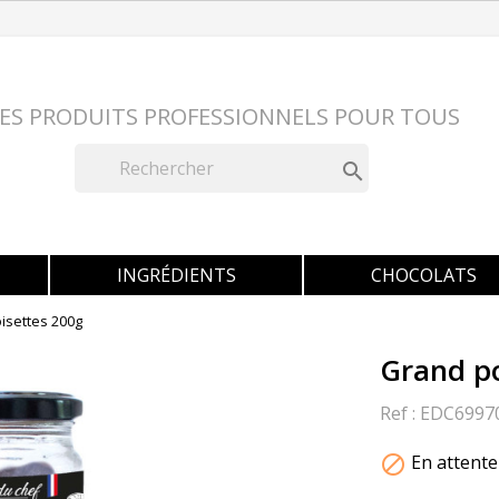
ES PRODUITS PROFESSIONNELS POUR TOUS

INGRÉDIENTS
CHOCOLATS
isettes 200g
Grand po
Ref :
EDC6997
En attente
