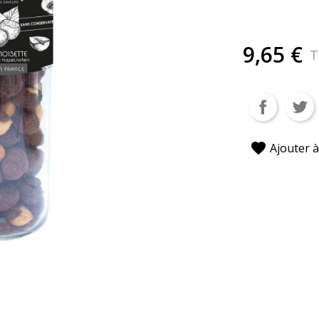
9,65 €
T
favorite
Ajouter à