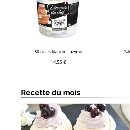
30 roses blanches azyme
Pal
Prix
14,55 €
Quantité
AJOUTER AU PANIER


Recette du mois