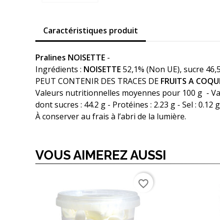
Caractéristiques produit
Pralines NOISETTE
-
Ingrédients :
NOISETTE
52,1% (Non UE), sucre 46,5
PEUT CONTENIR DES TRACES DE
FRUITS A COQUE
Valeurs nutritionnelles moyennes pour 100 g - Valeu
dont sucres : 44.2 g - Protéines : 2.23 g - Sel :
À conserver au frais à l’abri de la lumière.
VOUS AIMEREZ AUSSI
favorite_border