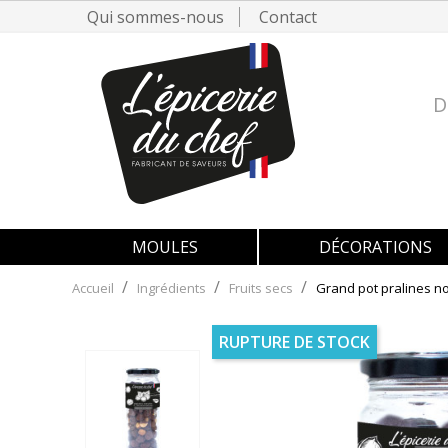
Qui sommes-nous
Contact
D
MOULES
DÉCORATIONS
Accueil
Ingrédients
Fruits secs
Grand pot pralines no
RUPTURE DE STOCK