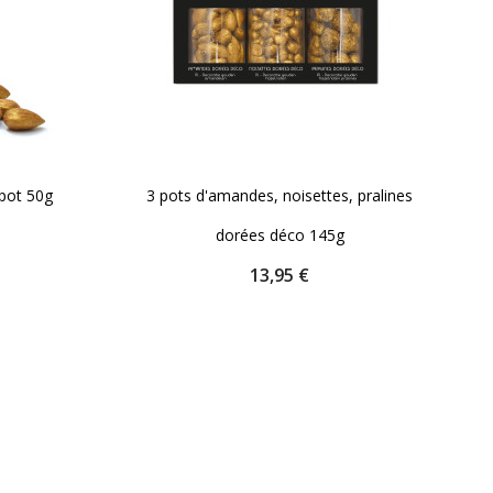
pot 50g
3 pots d'amandes, noisettes, pralines
dorées déco 145g
Quantité
Prix
13,95 €
NIER
AJOUTER AU PANIER
