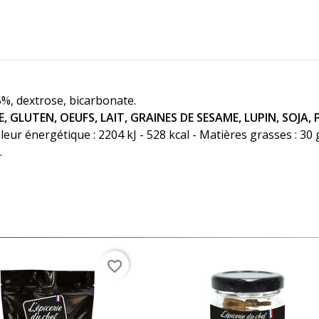
%, dextrose, bicarbonate.
, GLUTEN, OEUFS, LAIT, GRAINES DE SESAME, LUPIN, SOJA, 
r énergétique : 2204 kJ - 528 kcal - Matières grasses : 30 g 
 0.12 g.
favorite_border