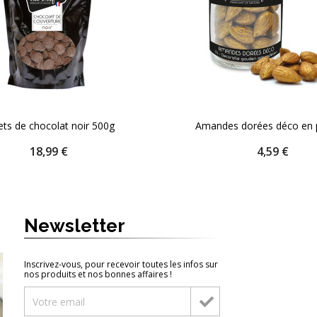
ets de chocolat noir 500g
Amandes dorées déco en 
Prix
Prix
18,99 €
4,59 €
Quantité
Quantité
AJOUTER AU PANIER
AJOUTER AU PA

Newsletter
Inscrivez-vous, pour recevoir toutes les infos sur
nos produits et nos bonnes affaires !