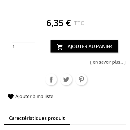
6,35 €
TTC
AJOUTER AU PANIER

[ en savoir plus... ]
favorite
Ajouter à ma liste
Caractéristiques produit