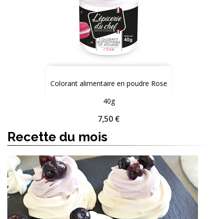
Colorant alimentaire en poudre Rose
40g
Quantité
Prix
7,50 €
Recette du mois
AJOUTER AU PANIER
